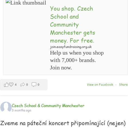
You shop. Czech
School and
Community
Manchester gets
money. For free.
join.easyfundraising.org.uk
Help us when you shop
with 7,000+ brands.
Join now.
View on Facebook
Share
4
0
0
·
Czech School & Community Manchester
3 months ago
Zveme na páteční koncert připomínající (nejen)