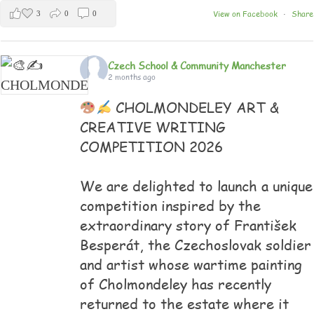
View on Facebook
Share
3
0
0
·
Czech School & Community Manchester
2 months ago
CHOLMONDELEY ART &
CREATIVE WRITING
COMPETITION 2026
We are delighted to launch a unique
competition inspired by the
extraordinary story of František
Besperát, the Czechoslovak soldier
and artist whose wartime painting
of Cholmondeley has recently
returned to the estate where it