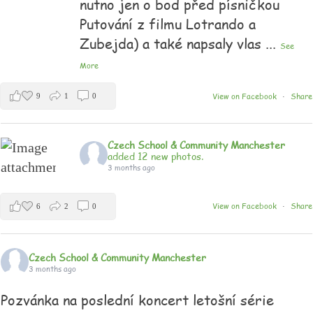
nutno jen o bod před písničkou
Putování z filmu Lotrando a
Zubejda) a také napsaly vlas
...
See
More
View on Facebook
Share
9
1
0
·
Czech School & Community Manchester
added 12 new photos.
3 months ago
View on Facebook
Share
6
2
0
·
Czech School & Community Manchester
3 months ago
Pozvánka na poslední koncert letošní série