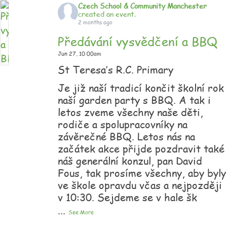
Czech School & Community Manchester
created an event.
2 months ago
Předávání vysvědčení a BBQ
Jun 27,
10:00am
St Teresa’s R.C. Primary
Je již naší tradicí končit školní rok
naší garden party s BBQ. A tak i
letos zveme všechny naše děti,
rodiče a spolupracovníky na
závěrečné BBQ. Letos nás na
začátek akce přijde pozdravit také
náš generální konzul, pan David
Fous, tak prosíme všechny, aby byly
ve škole opravdu včas a nejpozději
v 10:30. Sejdeme se v hale šk
...
See More