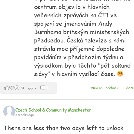
centrum objevilo v hlavních
večerních zprávách na ČT1 ve
spojení se jmenováním Andy
Burnhama britským ministerských
předsedou. Česká televize s námi
strávila moc příjemné dopoledne
povídáním v předchozím týdnu a
výsledkem bylo těchto "pět sekund
slávy" v hlavním vysílací čase.
View on Facebook
Share
51
7
0
·
Czech School & Community Manchester
3 weeks ago
There are less than two days left to unlock