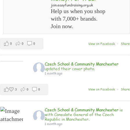
join.easyfundraising.org.uk
Help us when you shop
with 7,000+ brands.
Join now.
View on Facebook
Share
0
0
0
·
Czech School & Community Manchester
updated their cover photo.
1 month ago
View on Facebook
Share
3
0
0
·
Czech School & Community Manchester
is
with Consulate General of the Czech
Republic in Manchester.
1 month ago