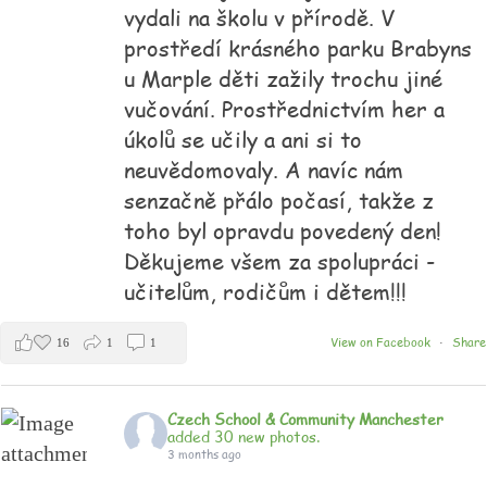
vydali na školu v přírodě. V
prostředí krásného parku Brabyns
u Marple děti zažily trochu jiné
vučování. Prostřednictvím her a
úkolů se učily a ani si to
neuvědomovaly. A navíc nám
senzačně přálo počasí, takže z
toho byl opravdu povedený den!
Děkujeme všem za spolupráci -
učitelům, rodičům i dětem!!!
View on Facebook
Share
16
1
1
·
Czech School & Community Manchester
added 30 new photos.
3 months ago