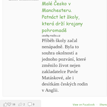
Malé Česko v
Manchesteru.
Patnáct let školy,
která drží krajany
pohromadě
cesky.radio.cz
Příběh školy začal
nenápadně. Byla to
souhra okolností a
jednoho pozvání, které
změnilo život nejen
zakladatelce Pavle
Matáskové, ale i
desítkám českých rodin
v Anglii.
View on Facebook
Share
16
2
0
·