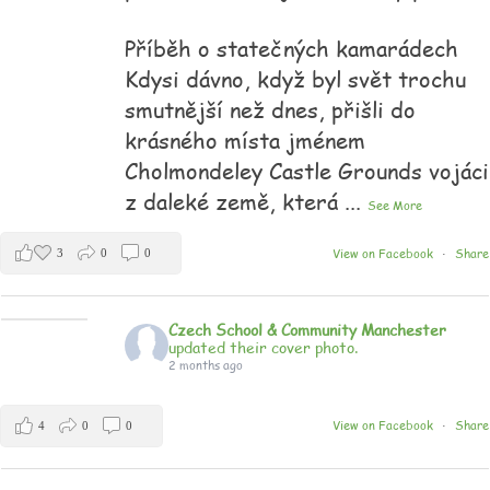
Příběh o statečných kamarádech
Kdysi dávno, když byl svět trochu
smutnější než dnes, přišli do
krásného místa jménem
Cholmondeley Castle Grounds vojáci
z daleké země, která
...
See More
View on Facebook
Share
3
0
0
·
Czech School & Community Manchester
updated their cover photo.
2 months ago
View on Facebook
Share
4
0
0
·