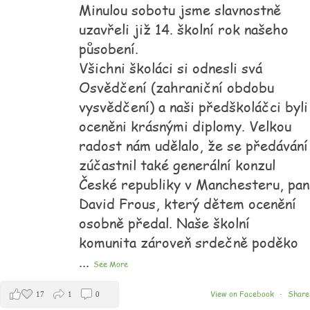
Minulou sobotu jsme slavnostně
uzavřeli již 14. školní rok našeho
působení.
Všichni školáci si odnesli svá
Osvědčení (zahraniční obdobu
vysvědčení) a naši předškoláčci byli
oceněni krásnými diplomy. Velkou
radost nám udělalo, že se předávání
zúčastnil také generální konzul
České republiky v Manchesteru, pan
David Frous, který dětem ocenění
osobně předal. Naše školní
komunita zároveň srdečně poděko
...
See More
View on Facebook
Share
17
1
0
·