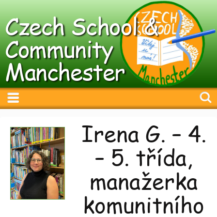
Czech School &
Community
Manchester
Irena G. – 4.
– 5. třída,
manažerka
komunitního