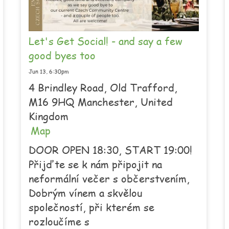
Let's Get Social! - and say a few
good byes too
Jun 13,
6:30pm
4 Brindley Road, Old Trafford,
M16 9HQ Manchester, United
Kingdom
Map
DOOR OPEN 18:30, START 19:00!
Přijďte se k nám připojit na
neformální večer s občerstvením,
Dobrým vínem a skvělou
společností, při kterém se
rozloučíme s