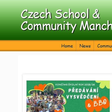
Czech School &
Community Manch
Home
News
Commun