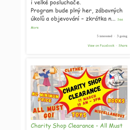
i velké posluchače.
Program bude plný her, zábavných
úkolů a objevování – zkrátka n
...
See
More
5 interested · 3 going
View on Facebook
Share
·
Charity Shop Clearance - All Must