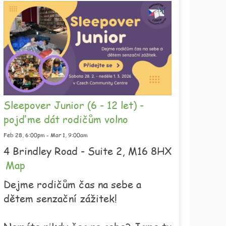
Sleepover Junior (6 - 12 let) -
pojďme dát rodičům volno
Feb 28,
6:00pm
-
Mar 1,
9:00am
4 Brindley Road - Suite 2, M16 8HX
Map
Dejme rodičům čas na sebe a
dětem senzační zážitek!