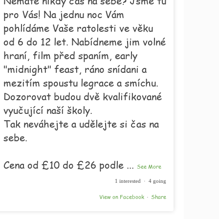
Nemáte nikdy čas na sebe? Jsme tu
pro Vás! Na jednu noc Vám
pohlídáme Vaše ratolesti ve věku
od 6 do 12 let. Nabídneme jim volné
hraní, film před spaním, early
"midnight" feast, ráno snídani a
mezitím spoustu legrace a smíchu.
Dozorovat budou dvě kvalifikované
vyučující naší školy.
Tak neváhejte a udělejte si čas na
sebe.
Cena od £10 do £26 podle
...
See More
1 interested · 4 going
View on Facebook
Share
·