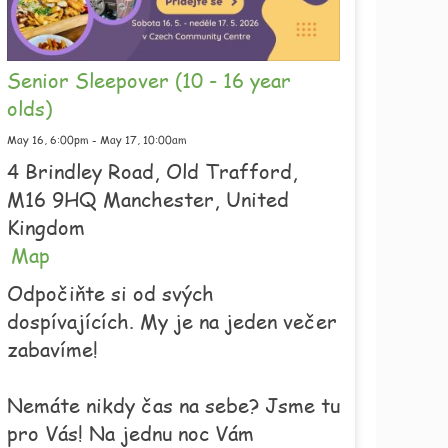
Senior Sleepover (10 - 16 year
olds)
May 16,
6:00pm
-
May 17,
10:00am
4 Brindley Road, Old Trafford,
M16 9HQ Manchester, United
Kingdom
Map
Odpočiňte si od svých
dospívajících. My je na jeden večer
zabavíme!
Nemáte nikdy čas na sebe? Jsme tu
pro Vás! Na jednu noc Vám