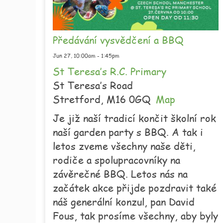
Předávání vysvědčení a BBQ
Jun 27,
10:00am
-
1:45pm
St Teresa’s R.C. Primary
St Teresa’s Road
Stretford,
M16 0GQ
Map
Je již naší tradicí končit školní rok
naší garden party s BBQ. A tak i
letos zveme všechny naše děti,
rodiče a spolupracovníky na
závěrečné BBQ. Letos nás na
začátek akce přijde pozdravit také
náš generální konzul, pan David
Fous, tak prosíme všechny, aby byly