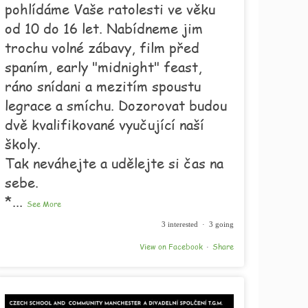
pohlídáme Vaše ratolesti ve věku
od 10 do 16 let. Nabídneme jim
trochu volné zábavy, film před
spaním, early "midnight" feast,
ráno snídani a mezitím spoustu
legrace a smíchu. Dozorovat budou
dvě kvalifikované vyučující naší
školy.
Tak neváhejte a udělejte si čas na
sebe.
*
...
See More
3 interested · 3 going
View on Facebook
Share
·